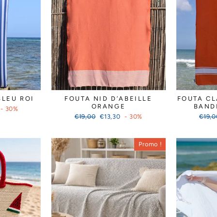
BLEU ROI
FOUTA NID D’ABEILLE
FOUTA C
ORANGE
BAND
- 30%
Prix
Prix
Prix
€19,00
€13,30
- 30%
€19,0
régulier
réduit
réguli
Promo !