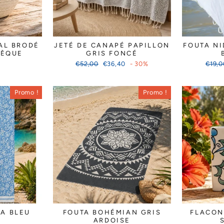
AL BRODÉ
JETÉ DE CANAPÉ PAPILLON
FOUTA NI
TÈQUE
GRIS FONCÉ
Prix
Prix
Prix
€52,00
€36,40
- 30%
€19,0
régulier
réduit
réguli
Promo !
Promo !
IA BLEU
FOUTA BOHÉMIAN GRIS
FLACON
ARDOISE