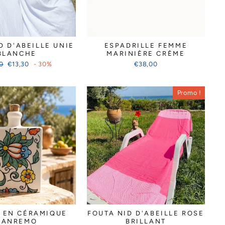
D D'ABEILLE UNIE
ESPADRILLE FEMME
BLANCHE
MARINIÈRE CRÈME
Prix
0
€13,30
- 30%
€38,00
er
réduit
Promo !
 EN CÉRAMIQUE
FOUTA NID D'ABEILLE ROSE
SANREMO
BRILLANT