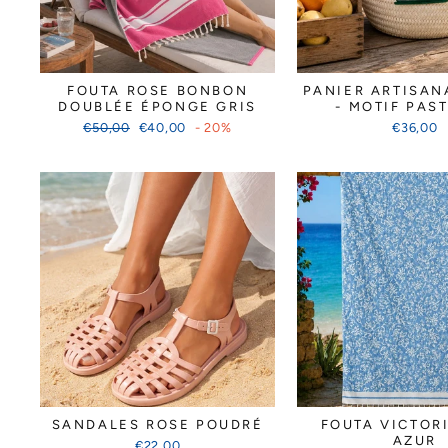
FOUTA ROSE BONBON
PANIER ARTISAN
DOUBLÉE ÉPONGE GRIS
- MOTIF PAS
Prix
Prix
€50,00
€40,00
- 20%
€36,00
régulier
réduit
SANDALES ROSE POUDRÉ
FOUTA VICTOR
AZUR
€22,00