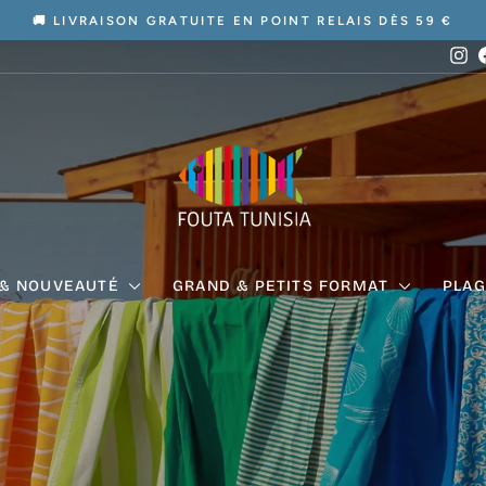
🚚 LIVRAISON GRATUITE EN POINT RELAIS DÈS 59 €
Diaporama
In
Pause
FOUTA
TUNISIA
 & NOUVEAUTÉ
GRAND & PETITS FORMAT
PLAG