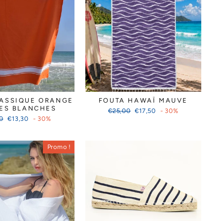
LASSIQUE ORANGE
FOUTA HAWAÏ MAUVE
ES BLANCHES
Prix
Prix
€25,00
€17,50
- 30%
Prix
régulier
réduit
0
€13,30
- 30%
er
réduit
Promo !