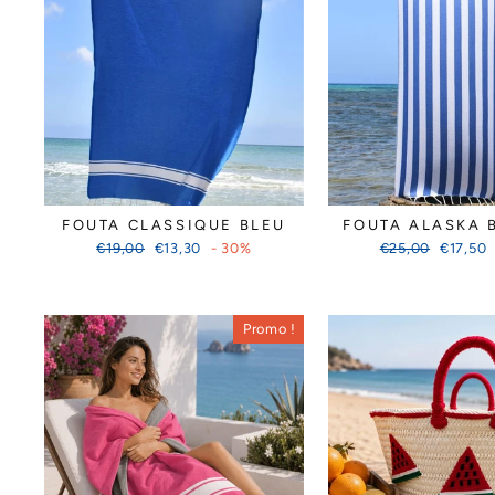
FOUTA CLASSIQUE BLEU
FOUTA ALASKA 
Prix
Prix
Prix
Prix
€19,00
€13,30
- 30%
€25,00
€17,50
régulier
réduit
régulier
réduit
Promo !