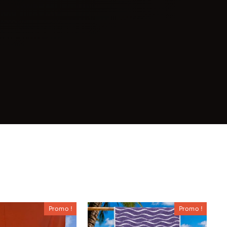
Γ
Promo !
Promo !