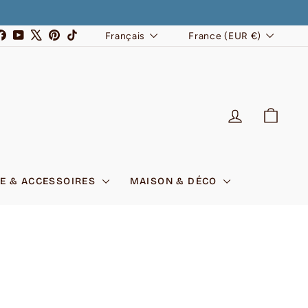
LANGUE
DEVISE
stagram
Facebook
YouTube
X
Pinterest
TikTok
Français
France (EUR €)
SE CONNEC
PANI
E & ACCESSOIRES
MAISON & DÉCO