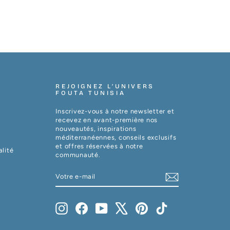
REJOIGNEZ L’UNIVERS
FOUTA TUNISIA
Inscrivez-vous à notre newsletter et
recevez en avant-première nos
nouveautés, inspirations
méditerranéennes, conseils exclusifs
et offres réservées à notre
alité
communauté.
VOTRE
S'INSCRIRE
E-
MAIL
Instagram
Facebook
YouTube
X
Pinterest
TikTok