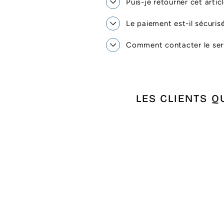
Puis-je retourner cet artic
Le paiement est-il sécuris
Comment contacter le serv
LES CLIENTS Q
Épuisé