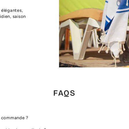
 élégantes,
dien, saison
FAQS
ma commande ?