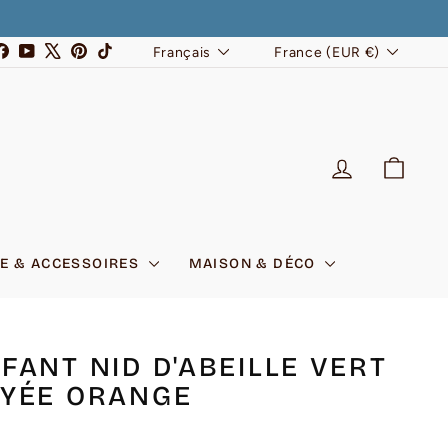
LANGUE
DEVISE
stagram
Facebook
YouTube
X
Pinterest
TikTok
Français
France (EUR €)
SE CONNEC
PANI
E & ACCESSOIRES
MAISON & DÉCO
FANT NID D'ABEILLE VERT
YÉE ORANGE
5