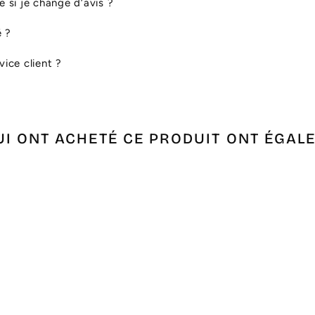
le si je change d’avis ?
é ?
ice client ?
UI ONT ACHETÉ CE PRODUIT ONT ÉGAL