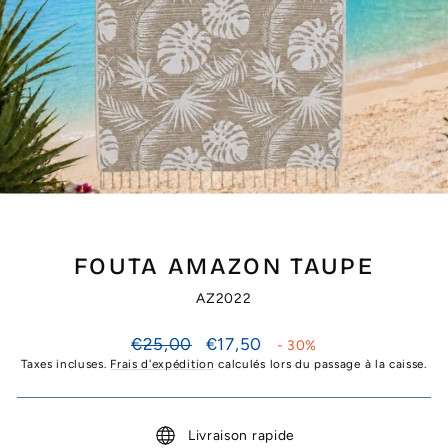
FOUTA AMAZON TAUPE
AZ2022
Prix
Prix
€25,00
€17,50
- 30%
régulier
réduit
Taxes incluses.
Frais d'expédition
calculés lors du passage à la caisse.
Livraison rapide