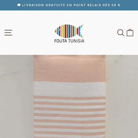
Passer
🚚 LIVRAISON GRATUITE EN POINT RELAIS DÈS 59 €
au
Diaporama
contenu
Pause
NAVIGATION
RECH
P