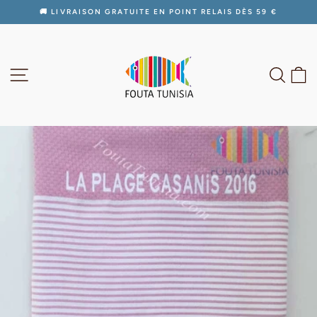
Passer
🚚 LIVRAISON GRATUITE EN POINT RELAIS DÈS 59 €
au
Diaporama
contenu
Pause
NAVIGATION
RECH
P