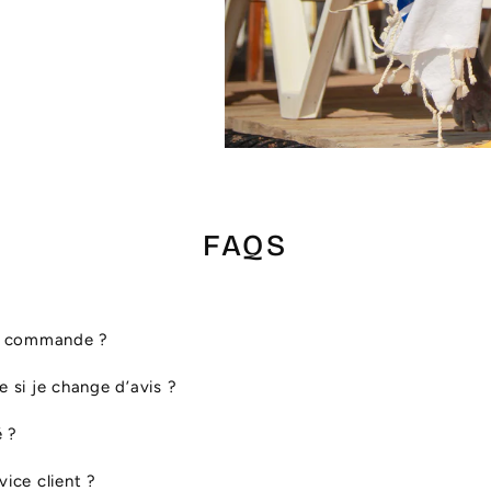
FAQS
ma commande ?
le si je change d’avis ?
é ?
ice client ?