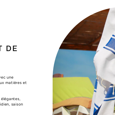
T DE
vec une
aux matières et
 élégantes,
dien, saison