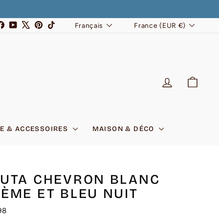
LANGUE
DEVISE
stagram
Facebook
YouTube
X
Pinterest
TikTok
Français
France (EUR €)
SE CONNEC
PANI
E & ACCESSOIRES
MAISON & DÉCO
UTA CHEVRON BLANC
ÈME ET BLEU NUIT
98