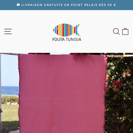
Passer
🚚 LIVRAISON GRATUITE EN POINT RELAIS DÈS 59 €
au
Diaporama
contenu
Pause
NAVIGATION
RECH
P