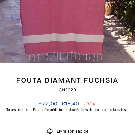
FOUTA DIAMANT FUCHSIA
CH2029
Prix
Prix
€22,00
€15,40
- 30%
régulier
réduit
Taxes incluses.
Frais d'expédition
calculés lors du passage à la caisse.
Livraison rapide