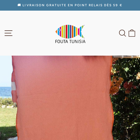
Passer
🚚 LIVRAISON GRATUITE EN POINT RELAIS DÈS 59 €
au
Diaporama
contenu
Pause
NAVIGATION
RECH
P