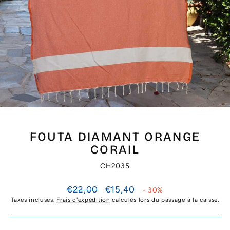
FOUTA DIAMANT ORANGE
CORAIL
CH2035
Prix
Prix
€22,00
€15,40
- 30%
régulier
réduit
Taxes incluses.
Frais d'expédition
calculés lors du passage à la caisse.