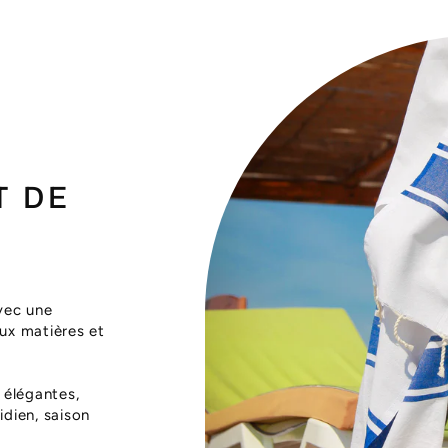
T DE
vec une
aux matières et
 élégantes,
dien, saison