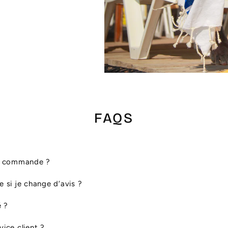
FAQS
ma commande ?
le si je change d’avis ?
é ?
ice client ?