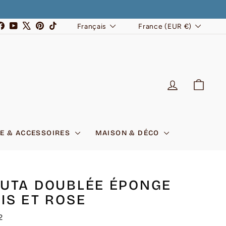
LANGUE
DEVISE
stagram
Facebook
YouTube
X
Pinterest
TikTok
Français
France (EUR €)
SE CONNEC
PANI
E & ACCESSOIRES
MAISON & DÉCO
UTA DOUBLÉE ÉPONGE
IS ET ROSE
2