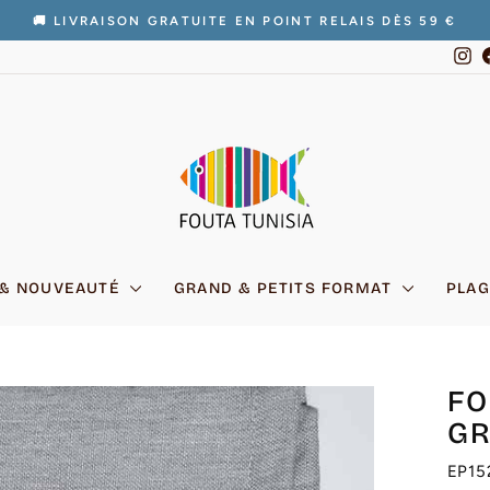
🚚 LIVRAISON GRATUITE EN POINT RELAIS DÈS 59 €
Diaporama
In
Pause
 & NOUVEAUTÉ
GRAND & PETITS FORMAT
PLAG
FO
GR
EP15