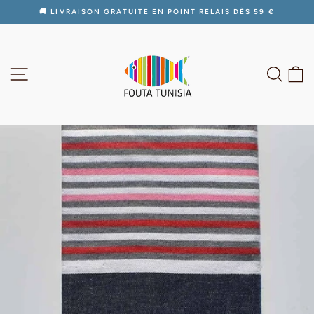
Passer
🚚 LIVRAISON GRATUITE EN POINT RELAIS DÈS 59 €
au
Diaporama
contenu
Pause
NAVIGATION
RECH
P