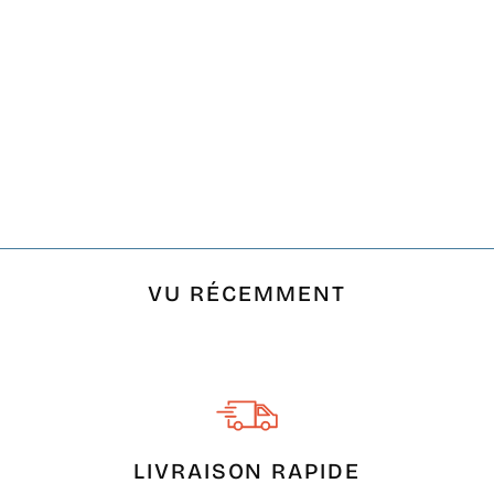
FOUTA ENFANT
BLEU NUIT, BLANC,
ROUGE, GRIS ET
ROSE CLAIR
€13,00
VU RÉCEMMENT
LIVRAISON RAPIDE