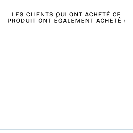
LES CLIENTS QUI ONT ACHETÉ CE
PRODUIT ONT ÉGALEMENT ACHETÉ :
Épuisé
FOUTA ENFANT
VERT CLAIR,
ROSE,MAGENTA
FONCÉ ET ORANGE
CORAIL
€9,90