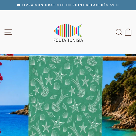
Passer
🚚 LIVRAISON GRATUITE EN POINT RELAIS DÈS 59 €
au
Diaporama
contenu
Pause
NAVIGATION
RECH
P