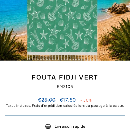
FOUTA FIDJI VERT
EM2105
Prix
Prix
€25,00
€17,50
- 30%
régulier
réduit
Taxes incluses.
Frais d'expédition
calculés lors du passage à la caisse.
Livraison rapide