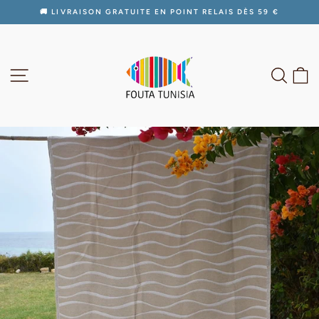
Passer
🚚 LIVRAISON GRATUITE EN POINT RELAIS DÈS 59 €
au
Diaporama
contenu
Pause
NAVIGATION
RECH
P