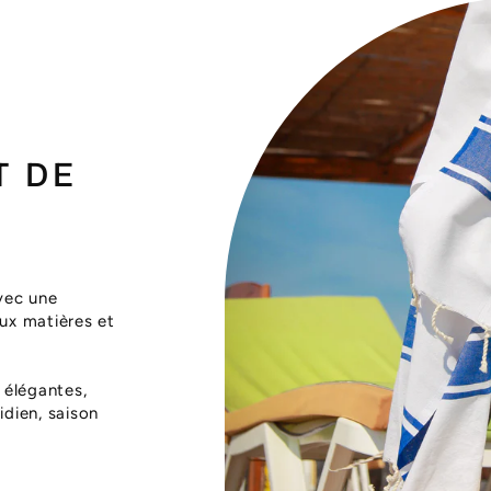
T DE
vec une
aux matières et
 élégantes,
dien, saison