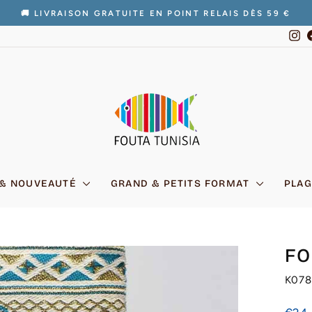
🚚 LIVRAISON GRATUITE EN POINT RELAIS DÈS 59 €
Diaporama
In
Pause
 & NOUVEAUTÉ
GRAND & PETITS FORMAT
PLAG
FO
K078
Prix