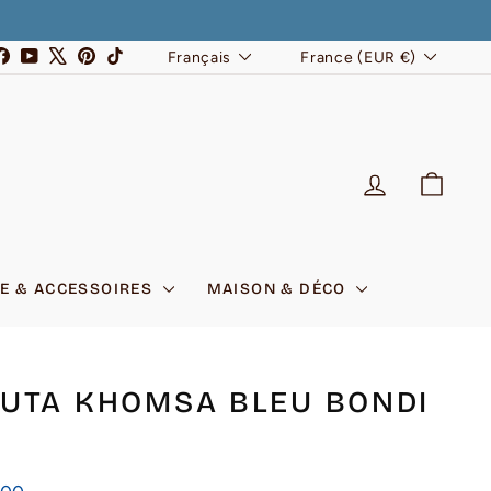
LANGUE
DEVISE
stagram
Facebook
YouTube
X
Pinterest
TikTok
Français
France (EUR €)
SE CONNEC
PANI
E & ACCESSOIRES
MAISON & DÉCO
UTA KHOMSA BLEU BONDI