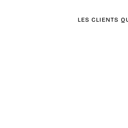
LES CLIENTS Q
Épuisé
FOUTA KHOMSA BLEU BONDI