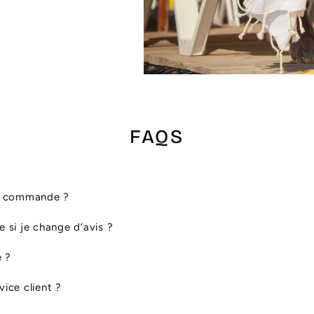
FAQS
ma commande ?
le si je change d’avis ?
é ?
ice client ?