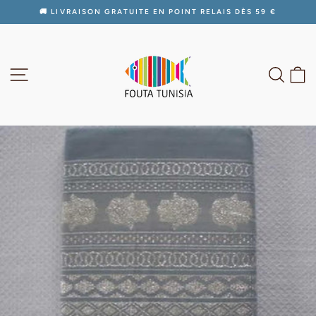
Passer
🚚 LIVRAISON GRATUITE EN POINT RELAIS DÈS 59 €
au
Diaporama
contenu
Pause
NAVIGATION
RECH
P