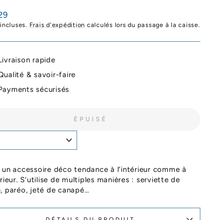
29
ier
 incluses.
Frais d'expédition
calculés lors du passage à la caisse.
Livraison rapide
Qualité & savoir-faire
Payments sécurisés
ÉPUISÉ
 un accessoire déco tendance à l’intérieur comme à
érieur. S’utilise de multiples manières : serviette de
, paréo, jeté de canapé…
DÉTAILS DU PRODUIT