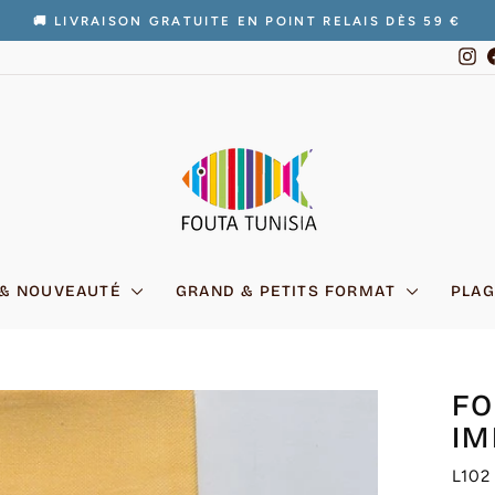
🚚 LIVRAISON GRATUITE EN POINT RELAIS DÈS 59 €
Diaporama
In
Pause
 & NOUVEAUTÉ
GRAND & PETITS FORMAT
PLAG
FO
IM
L102