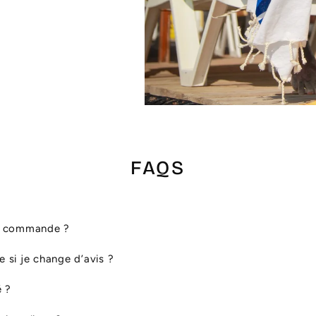
FAQS
ma commande ?
le si je change d’avis ?
é ?