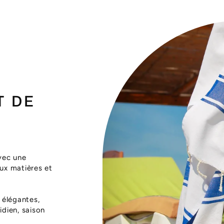
T DE
vec une
aux matières et
 élégantes,
dien, saison