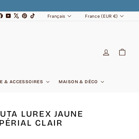
LANGUE
DEVISE
stagram
Facebook
YouTube
X
Pinterest
TikTok
Français
France (EUR €)
SE CONNEC
PANI
E & ACCESSOIRES
MAISON & DÉCO
UTA LUREX JAUNE
PÉRIAL CLAIR