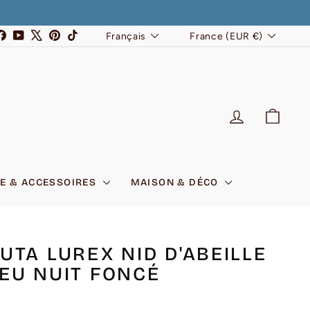
LANGUE
DEVISE
stagram
Facebook
YouTube
X
Pinterest
TikTok
Français
France (EUR €)
SE CONNEC
PANI
E & ACCESSOIRES
MAISON & DÉCO
UTA LUREX NID D'ABEILLE
EU NUIT FONCÉ