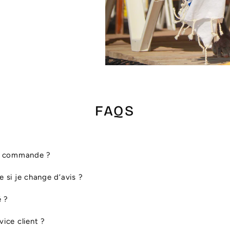
FAQS
ma commande ?
le si je change d’avis ?
é ?
ice client ?