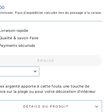
00
ier
 incluses.
Frais d'expédition
calculés lors du passage à la caisse.
Livraison rapide
Qualité & savoir-faire
Payments sécurisés
ÉPUISÉ
rex argenté apporte à cette fouta une touche de
ance sur la plage ou pour votre décoration d’intérieur
DÉTAILS DU PRODUIT