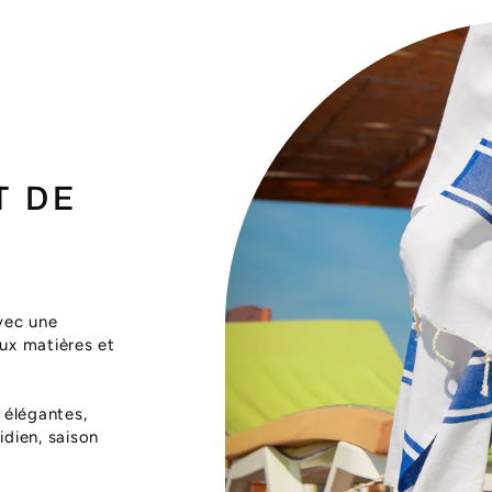
T DE
vec une
aux matières et
 élégantes,
dien, saison