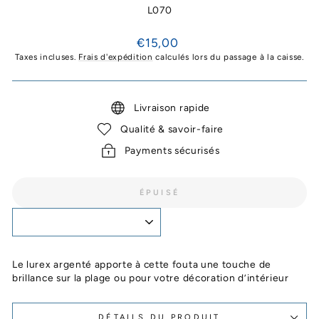
L070
Prix
€15,00
régulier
Taxes incluses.
Frais d'expédition
calculés lors du passage à la caisse.
Livraison rapide
Qualité & savoir-faire
Payments sécurisés
ÉPUISÉ
Le lurex argenté apporte à cette fouta une touche de
brillance sur la plage ou pour votre décoration d’intérieur
DÉTAILS DU PRODUIT