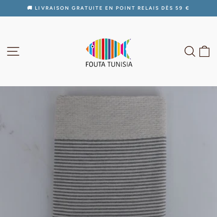
Passer
🚚 LIVRAISON GRATUITE EN POINT RELAIS DÈS 59 €
au
Diaporama
contenu
Pause
NAVIGATION
RECH
P