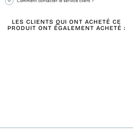
Comment contacter le service client ?
LES CLIENTS QUI ONT ACHETÉ CE
PRODUIT ONT ÉGALEMENT ACHETÉ :
Épuisé
FOUTA NID
D'ABEILLE BLEU
MAYA CLAIR
€14,90