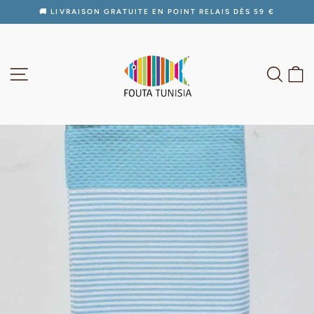
Passer
🚚 LIVRAISON GRATUITE EN POINT RELAIS DÈS 59 €
au
Diaporama
contenu
Pause
NAVIGATION
RECH
P