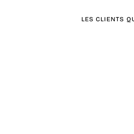
LES CLIENTS Q
Épuisé
FOUTA NID D'ABEILLE GRIS ET