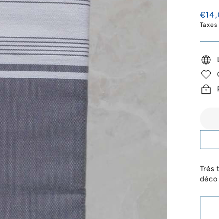
Prix
€14
régul
Taxes
Très 
déco