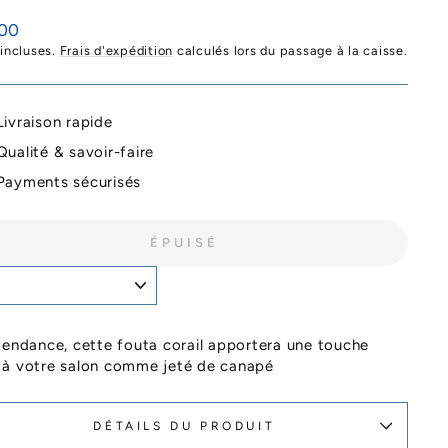
,00
ier
 incluses.
Frais d'expédition
calculés lors du passage à la caisse.
Livraison rapide
Qualité & savoir-faire
Payments sécurisés
ÉPUISÉ
tendance, cette fouta corail apportera une touche
 à votre salon comme jeté de canapé
DÉTAILS DU PRODUIT