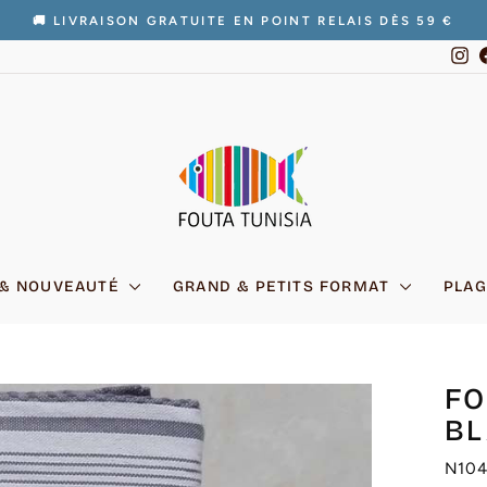
🚚 LIVRAISON GRATUITE EN POINT RELAIS DÈS 59 €
Diaporama
In
Pause
 & NOUVEAUTÉ
GRAND & PETITS FORMAT
PLAG
FO
BL
N10