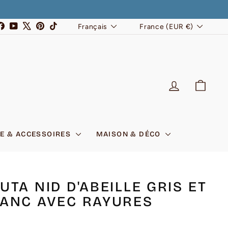
LANGUE
DEVISE
stagram
Facebook
YouTube
X
Pinterest
TikTok
Français
France (EUR €)
SE CONNEC
PANI
E & ACCESSOIRES
MAISON & DÉCO
UTA NID D'ABEILLE GRIS ET
ANC AVEC RAYURES
4