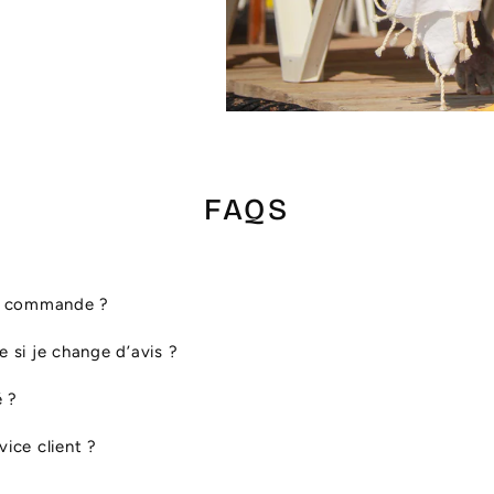
FAQS
ma commande ?
le si je change d’avis ?
é ?
ice client ?