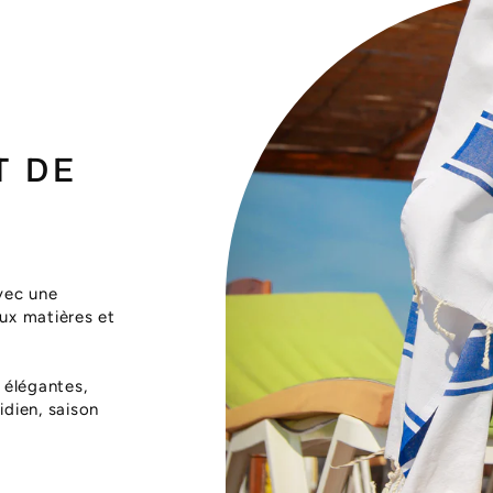
T DE
vec une
aux matières et
 élégantes,
dien, saison