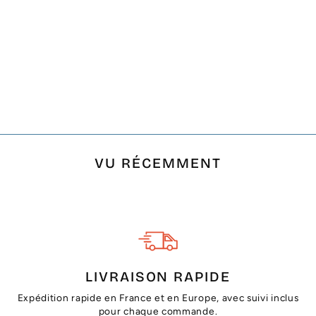
FOUTA NID
D'ABEILLE RAYÉE 1
CM BLEU, BLANC
CRÈME ET
TURQUOISE
€14,00
VU RÉCEMMENT
LIVRAISON RAPIDE
Expédition rapide en France et en Europe, avec suivi inclus
pour chaque commande.