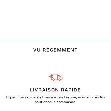
FOUTA NID
D'ABEILLE RAYÉE 1
CM RAYURE ROUGE
ANGLAIS
€14,90
VU RÉCEMMENT
LIVRAISON RAPIDE
Expédition rapide en France et en Europe, avec suivi inclus
pour chaque commande.