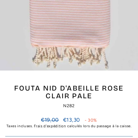
FOUTA NID D'ABEILLE ROSE
CLAIR PALE
N282
Prix
Prix
€19,00
€13,30
- 30%
régulier
réduit
Taxes incluses.
Frais d'expédition
calculés lors du passage à la caisse.