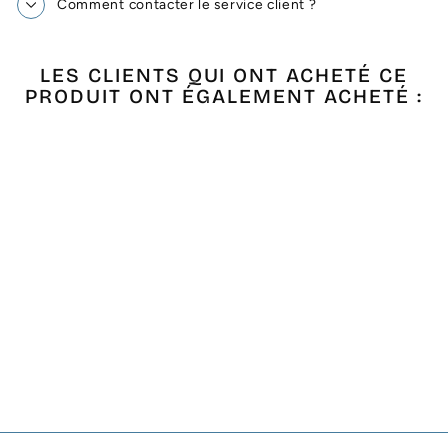
Comment contacter le service client ?
LES CLIENTS QUI ONT ACHETÉ CE
PRODUIT ONT ÉGALEMENT ACHETÉ :
Promo !
FOUTA NID
D'ABEILLE ROSE
CLAIR PALE
Prix
Prix
€19,00
€13,30
- 30%
régulier
réduit