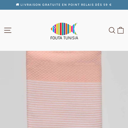
Passer
🚚 LIVRAISON GRATUITE EN POINT RELAIS DÈS 59 €
au
Diaporama
contenu
Pause
NAVIGATION
RECH
P