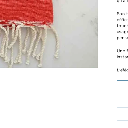
qu’à 
Son t
effic
touch
usage
pensé
Une 
insta
L’élé