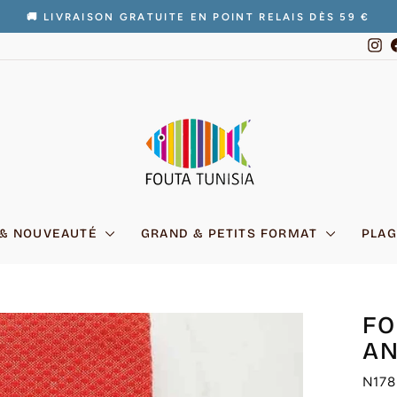
🚚 LIVRAISON GRATUITE EN POINT RELAIS DÈS 59 €
Diaporama
In
Pause
 & NOUVEAUTÉ
GRAND & PETITS FORMAT
PLAG
FO
AN
N178