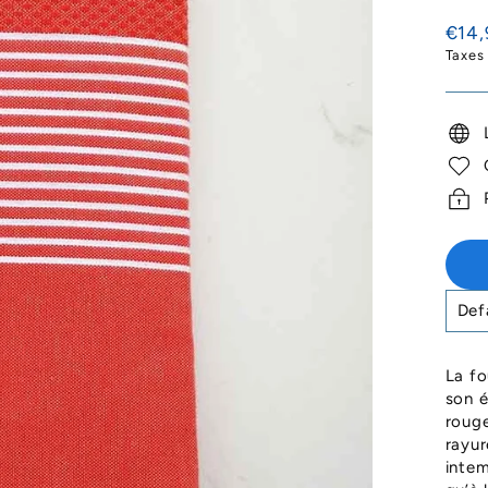
Prix
€14,
régul
Taxes
La fo
son é
rouge
rayur
intem