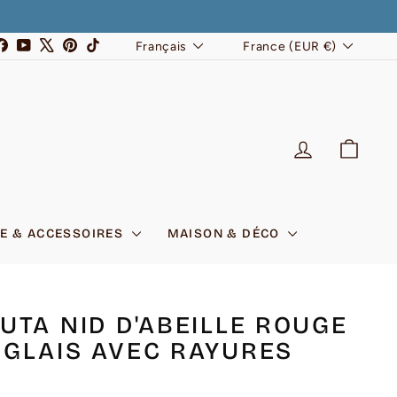
LANGUE
DEVISE
stagram
Facebook
YouTube
X
Pinterest
TikTok
Français
France (EUR €)
SE CONNEC
PANI
E & ACCESSOIRES
MAISON & DÉCO
UTA NID D'ABEILLE ROUGE
GLAIS AVEC RAYURES