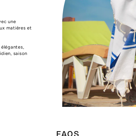
vec une
aux matières et
 élégantes,
dien, saison
FAQS