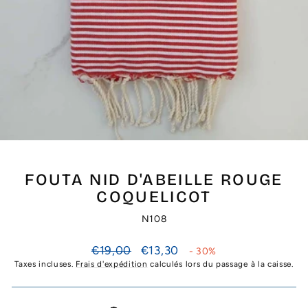
FOUTA NID D'ABEILLE ROUGE
COQUELICOT
N108
Prix
Prix
€19,00
€13,30
- 30%
régulier
réduit
Taxes incluses.
Frais d'expédition
calculés lors du passage à la caisse.