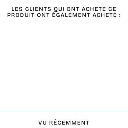
LES CLIENTS QUI ONT ACHETÉ CE
PRODUIT ONT ÉGALEMENT ACHETÉ :
Promo !
FOUTA NID
D'ABEILLE ROUGE
COQUELICOT
Prix
Prix
€19,00
€13,30
- 30%
régulier
réduit
VU RÉCEMMENT