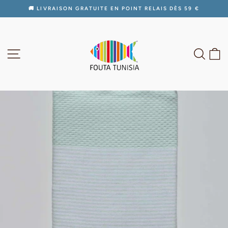
Passer
🚚 LIVRAISON GRATUITE EN POINT RELAIS DÈS 59 €
au
Diaporama
contenu
Pause
NAVIGATION
RECH
P