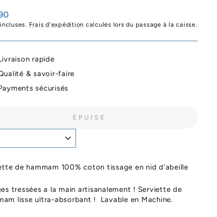
90
ier
 incluses.
Frais d'expédition
calculés lors du passage à la caisse.
Livraison rapide
Qualité & savoir-faire
Payments sécurisés
ÉPUISÉ
ette de hammam 100% coton tissage en nid d'abeille
es tressées a la main artisanalement ! Serviette de
am lisse ultra-absorbant ! Lavable en Machine.