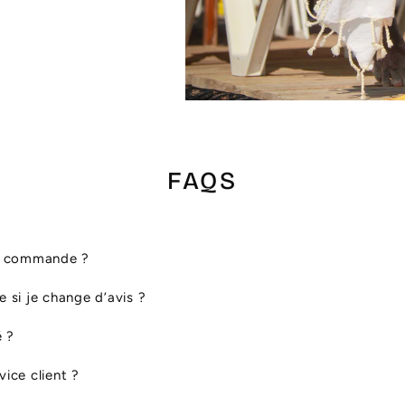
FAQS
ma commande ?
le si je change d’avis ?
é ?
ice client ?