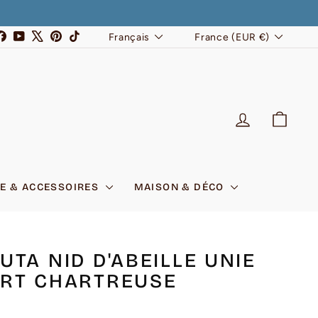
LANGUE
DEVISE
stagram
Facebook
YouTube
X
Pinterest
TikTok
Français
France (EUR €)
SE CONNEC
PANI
E & ACCESSOIRES
MAISON & DÉCO
UTA NID D'ABEILLE UNIE
RT CHARTREUSE
5