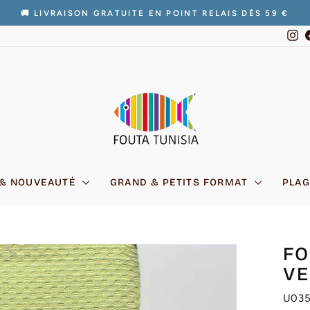
🚚 LIVRAISON GRATUITE EN POINT RELAIS DÈS 59 €
Diaporama
In
Pause
 & NOUVEAUTÉ
GRAND & PETITS FORMAT
PLAG
FO
VE
U03