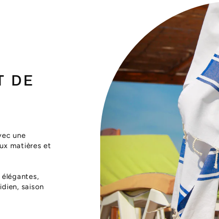
T DE
vec une
aux matières et
 élégantes,
dien, saison