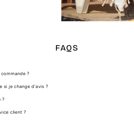
FAQS
ma commande ?
le si je change d’avis ?
é ?
ice client ?