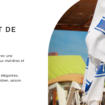
T DE
vec une
aux matières et
 élégantes,
dien, saison