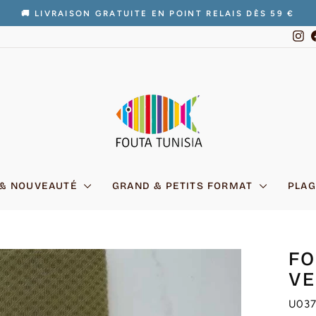
🚚 LIVRAISON GRATUITE EN POINT RELAIS DÈS 59 €
Diaporama
In
Pause
 & NOUVEAUTÉ
GRAND & PETITS FORMAT
PLAG
FO
VE
U03