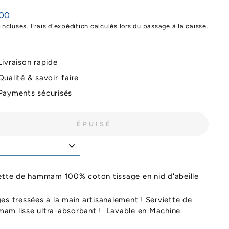
,00
ier
 incluses.
Frais d'expédition
calculés lors du passage à la caisse.
Livraison rapide
Qualité & savoir-faire
Payments sécurisés
ÉPUISÉ
ette de hammam 100% coton tissage en nid d'abeille
es tressées a la main artisanalement ! Serviette de
am lisse ultra-absorbant ! Lavable en Machine.