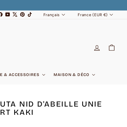
LANGUE
DEVISE
stagram
Facebook
YouTube
X
Pinterest
TikTok
Français
France (EUR €)
SE CONNEC
PANI
E & ACCESSOIRES
MAISON & DÉCO
UTA NID D'ABEILLE UNIE
RT KAKI
7