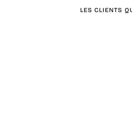
LES CLIENTS Q
Épuisé
FOUTA NID D'ABEILLE UNIE VERT
KAKI