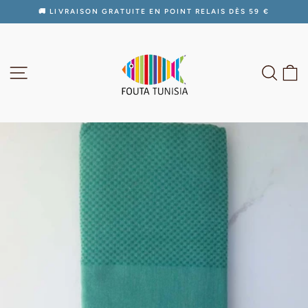
Passer
🚚 LIVRAISON GRATUITE EN POINT RELAIS DÈS 59 €
au
Diaporama
contenu
Pause
NAVIGATION
RECH
P