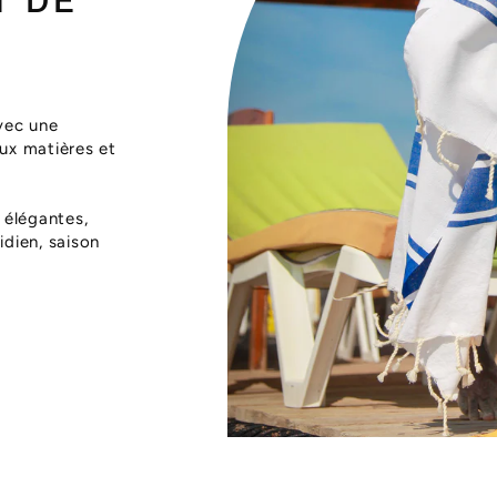
T DE
vec une
aux matières et
 élégantes,
dien, saison