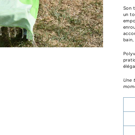
Son t
un to
empor
enrou
accom
bain
Polyv
prati
éléga
Une 
momen