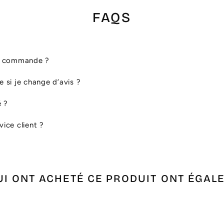
FAQS
ma commande ?
le si je change d’avis ?
é ?
ice client ?
UI ONT ACHETÉ CE PRODUIT ONT ÉGAL