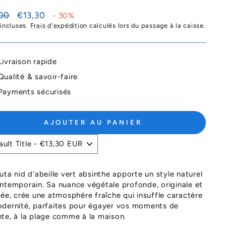
Prix
00
€13,30
- 30%
ier
réduit
 incluses.
Frais d'expédition
calculés lors du passage à la caisse.
Livraison rapide
Qualité & savoir-faire
Payments sécurisés
AJOUTER AU PANIER
uta nid d'abeille vert absinthe apporte un style naturel
ntemporain. Sa nuance végétale profonde, originale et
née, crée une atmosphère fraîche qui insuffle caractère
dernité, parfaites pour égayer vos moments de
te, à la plage comme à la maison.