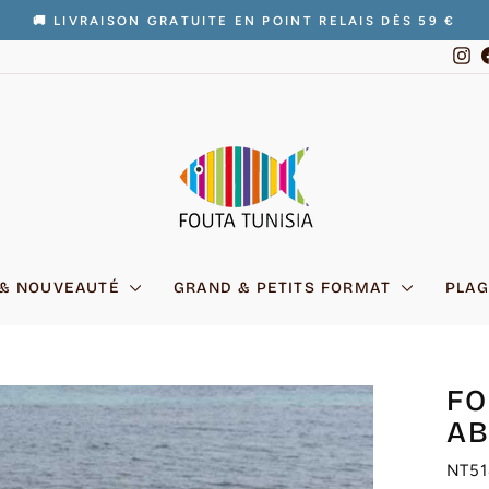
🚚 LIVRAISON GRATUITE EN POINT RELAIS DÈS 59 €
Diaporama
In
Pause
 & NOUVEAUTÉ
GRAND & PETITS FORMAT
PLAG
FO
AB
NT51