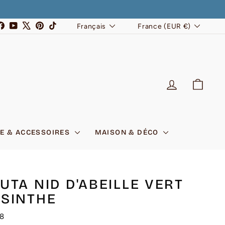
LANGUE
DEVISE
stagram
Facebook
YouTube
X
Pinterest
TikTok
Français
France (EUR €)
SE CONNEC
PANI
E & ACCESSOIRES
MAISON & DÉCO
UTA NID D'ABEILLE VERT
SINTHE
8