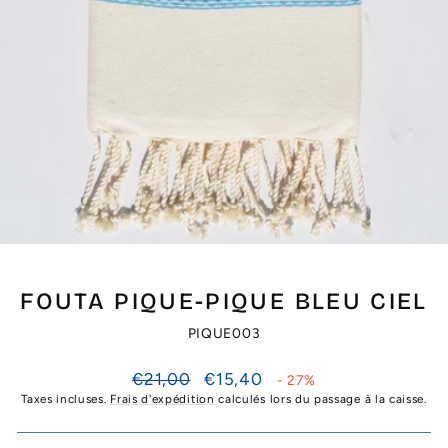
FOUTA PIQUE-PIQUE BLEU CIEL
PIQUE003
Prix
Prix
€21,00
€15,40
- 27%
régulier
réduit
Taxes incluses.
Frais d'expédition
calculés lors du passage à la caisse.