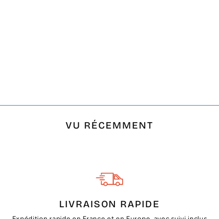
FOUTA PLATE 6
COULEURS ROSE,
ANTHRACITE, GRIS
CLAIR, ROUGE,
ORANGE ET KAKI
€14,78
VU RÉCEMMENT
LIVRAISON RAPIDE
Expédition rapide en France et en Europe, avec suivi inclus