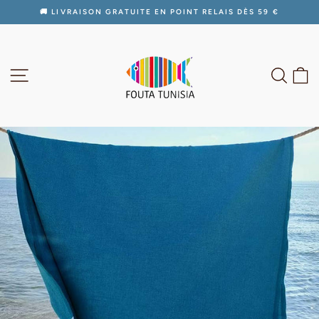
Passer
🚚 LIVRAISON GRATUITE EN POINT RELAIS DÈS 59 €
au
Diaporama
contenu
Pause
NAVIGATION
RECH
P