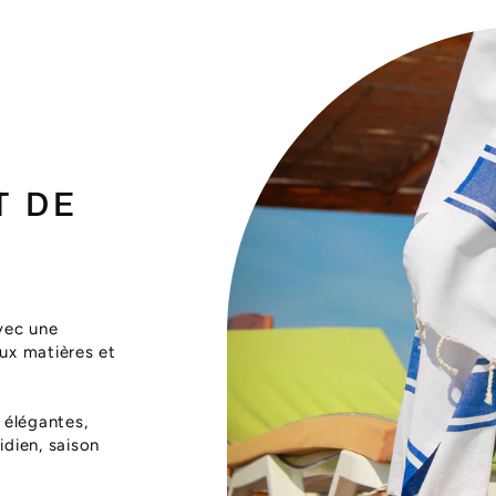
T DE
vec une
aux matières et
 élégantes,
dien, saison