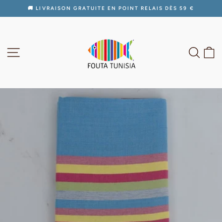
Passer
🚚 LIVRAISON GRATUITE EN POINT RELAIS DÈS 59 €
au
Diaporama
contenu
Pause
NAVIGATION
RECH
P