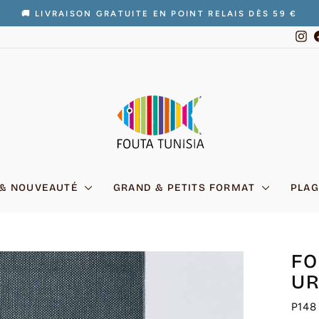
🚚 LIVRAISON GRATUITE EN POINT RELAIS DÈS 59 €
Diaporama
In
Pause
 & NOUVEAUTÉ
GRAND & PETITS FORMAT
PLAG
FO
UR
P148