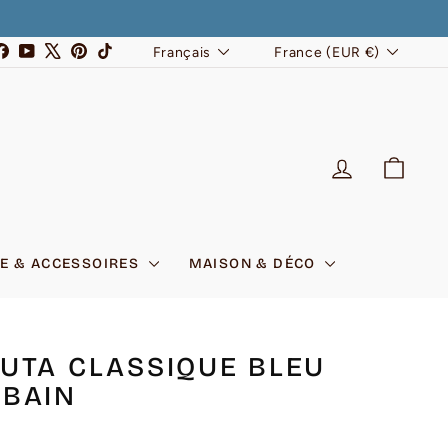
LANGUE
DEVISE
stagram
Facebook
YouTube
X
Pinterest
TikTok
Français
France (EUR €)
SE CONNEC
PANI
E & ACCESSOIRES
MAISON & DÉCO
UTA CLASSIQUE BLEU
BAIN