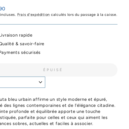
90
ier
 incluses.
Frais d'expédition
calculés lors du passage à la caisse.
Livraison rapide
Qualité & savoir-faire
Payments sécurisés
ÉPUISÉ
uta bleu urbain affirme un style moderne et épuré,
ré des lignes contemporaines et de l'élégance citadine.
inte profonde et équilibrée apporte une touche
stiquée, parfaite pour celles et ceux qui aiment les
nces sobres, actuelles et faciles à associer.