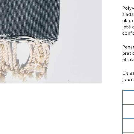
Polyv
s'ada
plage
jeté 
confo
Pensé
prati
et pl
Un es
journ