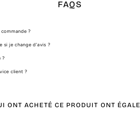
FAQS
ma commande ?
le si je change d’avis ?
é ?
ice client ?
UI ONT ACHETÉ CE PRODUIT ONT ÉGAL