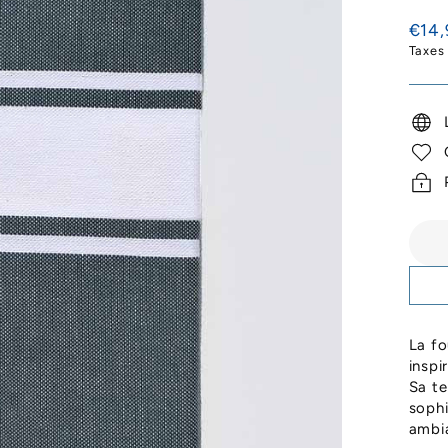
Prix
€14,
régul
Taxes
La fo
inspi
Sa te
sophi
ambia