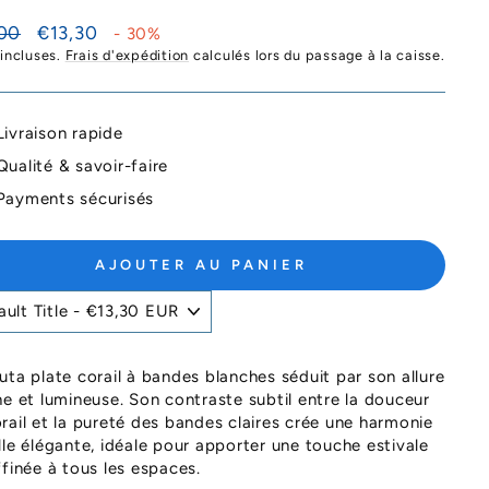
Prix
00
€13,30
- 30%
ier
réduit
 incluses.
Frais d'expédition
calculés lors du passage à la caisse.
Livraison rapide
Qualité & savoir-faire
Payments sécurisés
AJOUTER AU PANIER
uta plate corail à bandes blanches séduit par son allure
he et lumineuse. Son contraste subtil entre la douceur
rail et la pureté des bandes claires crée une harmonie
lle élégante, idéale pour apporter une touche estivale
ffinée à tous les espaces.