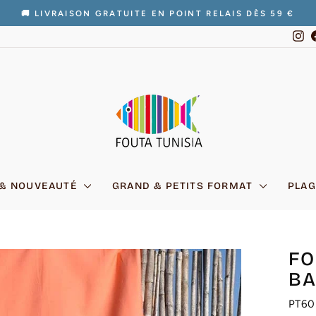
🚚 LIVRAISON GRATUITE EN POINT RELAIS DÈS 59 €
Diaporama
In
Pause
 & NOUVEAUTÉ
GRAND & PETITS FORMAT
PLAG
FO
B
PT60