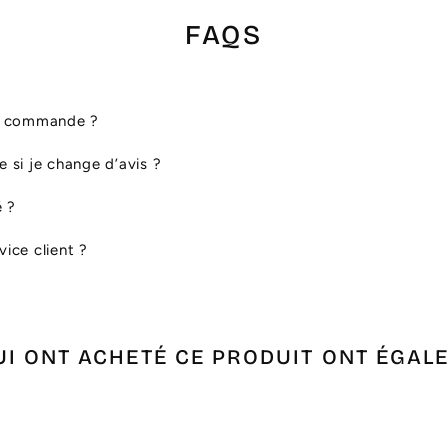
FAQS
ma commande ?
le si je change d’avis ?
é ?
ice client ?
UI ONT ACHETÉ CE PRODUIT ONT ÉGAL