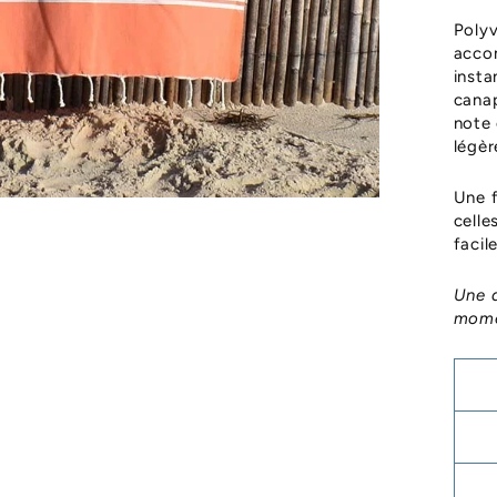
Polyv
accom
insta
canap
note 
légèr
Une f
celle
facile
Une a
mome