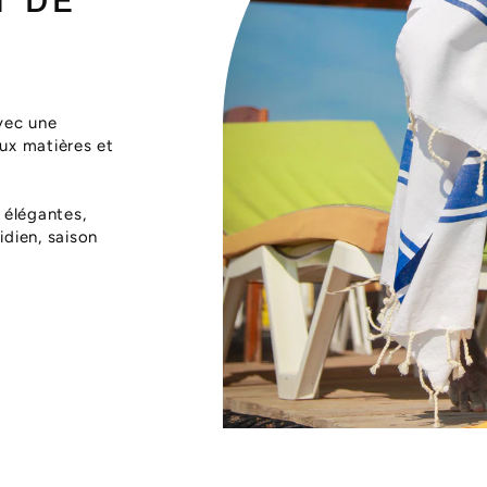
T DE
vec une
aux matières et
 élégantes,
dien, saison