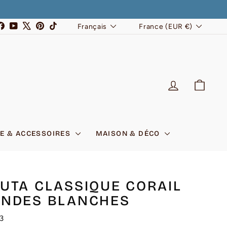
LANGUE
DEVISE
stagram
Facebook
YouTube
X
Pinterest
TikTok
Français
France (EUR €)
SE CONNEC
PANI
E & ACCESSOIRES
MAISON & DÉCO
UTA CLASSIQUE CORAIL
ANDES BLANCHES
3