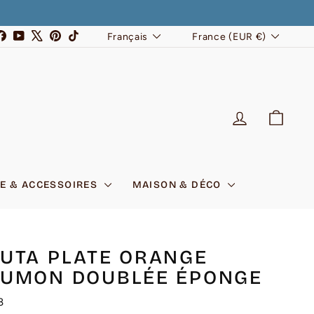
LANGUE
DEVISE
stagram
Facebook
YouTube
X
Pinterest
TikTok
Français
France (EUR €)
SE CONNEC
PANI
E & ACCESSOIRES
MAISON & DÉCO
UTA PLATE ORANGE
AUMON DOUBLÉE ÉPONGE
8