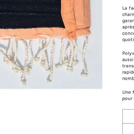
La fa
charm
garan
après
conce
quoti
Polyv
aussi
trans
rapid
nomb
Une f
pour 