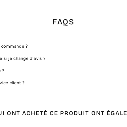
FAQS
ma commande ?
le si je change d’avis ?
é ?
ice client ?
UI ONT ACHETÉ CE PRODUIT ONT ÉGAL