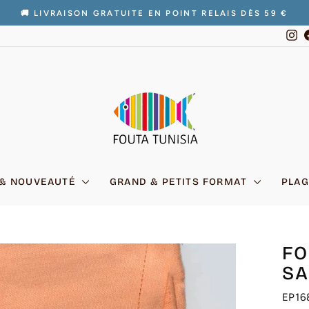
🚚 LIVRAISON GRATUITE EN POINT RELAIS DÈS 59 €
Diaporama
In
Pause
 & NOUVEAUTÉ
GRAND & PETITS FORMAT
PLAG
FO
S
EP16