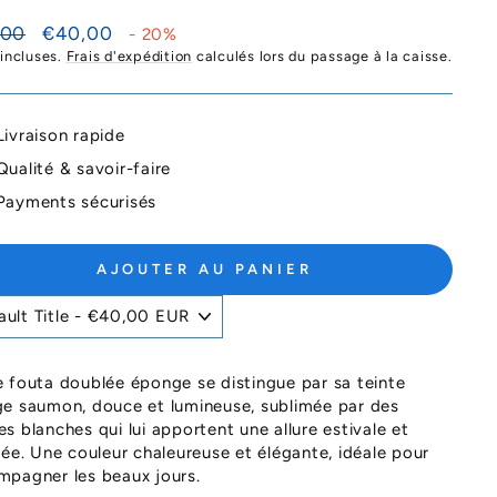
Prix
,00
€40,00
- 20%
ier
réduit
 incluses.
Frais d'expédition
calculés lors du passage à la caisse.
Livraison rapide
Qualité & savoir-faire
Payments sécurisés
AJOUTER AU PANIER
 fouta doublée éponge se distingue par sa teinte
e saumon, douce et lumineuse, sublimée par des
s blanches qui lui apportent une allure estivale et
née. Une couleur chaleureuse et élégante, idéale pour
pagner les beaux jours.