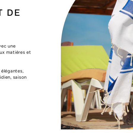
T DE
vec une
aux matières et
 élégantes,
dien, saison