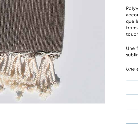
Polyv
accom
que l
trans
touch
Une f
subli
Une é