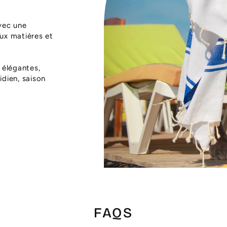
vec une
aux matières et
 élégantes,
dien, saison
FAQS