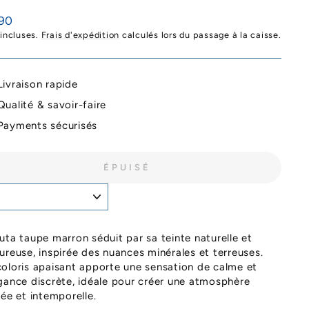
90
ier
 incluses.
Frais d'expédition
calculés lors du passage à la caisse.
Livraison rapide
Qualité & savoir-faire
Payments sécurisés
ÉPUISÉ
uta taupe marron séduit par sa teinte naturelle et
ureuse, inspirée des nuances minérales et terreuses.
oloris apaisant apporte une sensation de calme et
gance discrète, idéale pour créer une atmosphère
née et intemporelle.