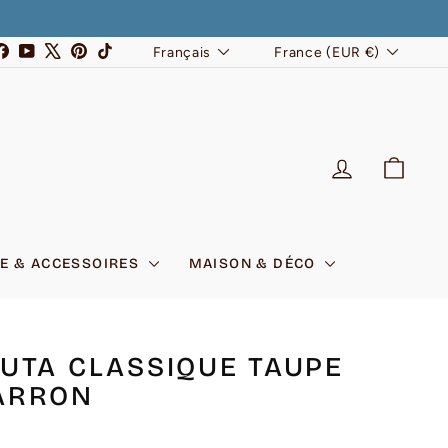
LANGUE
DEVISE
stagram
Facebook
YouTube
X
Pinterest
TikTok
Français
France (EUR €)
SE CONNEC
PANI
E & ACCESSOIRES
MAISON & DÉCO
UTA CLASSIQUE TAUPE
ARRON