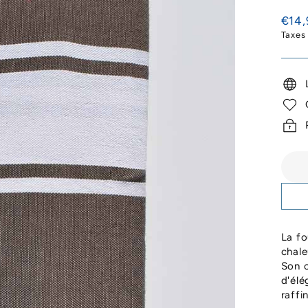
Prix
€14,
régul
Taxes
La fo
chale
Son c
d'élé
raffi