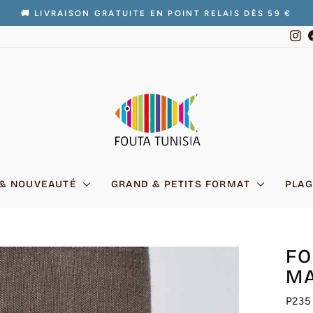
🚚 LIVRAISON GRATUITE EN POINT RELAIS DÈS 59 €
Diaporama
In
Pause
 & NOUVEAUTÉ
GRAND & PETITS FORMAT
PLAG
FO
M
P235