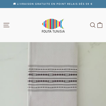
Passer
🚚 LIVRAISON GRATUITE EN POINT RELAIS DÈS 59 €
au
Diaporama
contenu
Pause
NAVIGATION
RECH
P