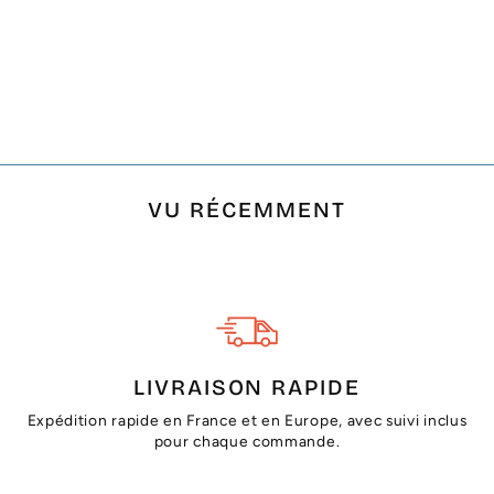
JETÉ DE CANAPÉ 4
FRANGES MARRON
TAUPE ET BLANC
CRÈME
€29,90
VU RÉCEMMENT
LIVRAISON RAPIDE
Expédition rapide en France et en Europe, avec suivi inclus
pour chaque commande.