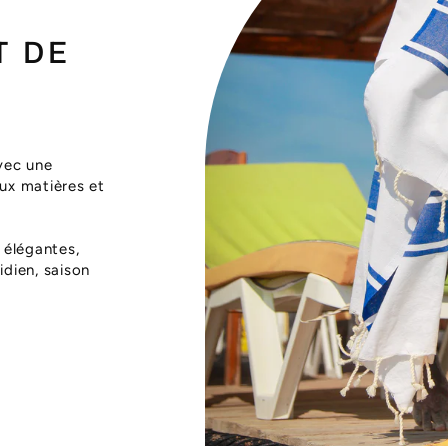
T DE
vec une
aux matières et
 élégantes,
dien, saison