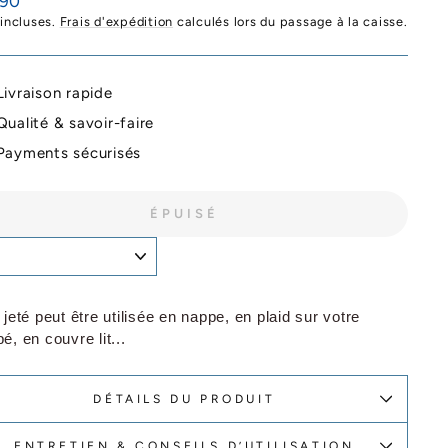
,90
ier
 incluses.
Frais d'expédition
calculés lors du passage à la caisse.
Livraison rapide
Qualité & savoir-faire
Payments sécurisés
ÉPUISÉ
 jeté peut être utilisée en nappe, en plaid sur votre
é, en couvre lit...
DÉTAILS DU PRODUIT
ENTRETIEN & CONSEILS D’UTILISATION