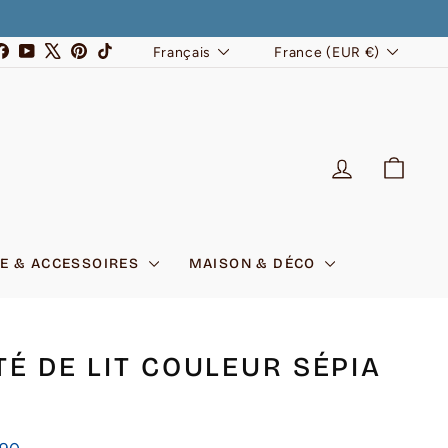
LANGUE
DEVISE
stagram
Facebook
YouTube
X
Pinterest
TikTok
Français
France (EUR €)
SE CONNEC
PANI
E & ACCESSOIRES
MAISON & DÉCO
TÉ DE LIT COULEUR SÉPIA