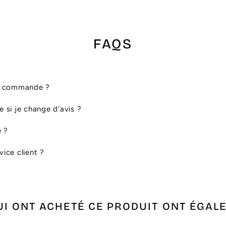
FAQS
ma commande ?
le si je change d’avis ?
é ?
ice client ?
UI ONT ACHETÉ CE PRODUIT ONT ÉGAL