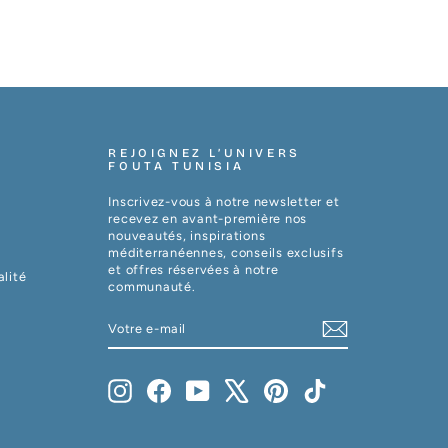
REJOIGNEZ L’UNIVERS
FOUTA TUNISIA
Inscrivez-vous à notre newsletter et
recevez en avant-première nos
nouveautés, inspirations
méditerranéennes, conseils exclusifs
et offres réservées à notre
alité
communauté.
VOTRE
S'INSCRIRE
E-
MAIL
Instagram
Facebook
YouTube
X
Pinterest
TikTok