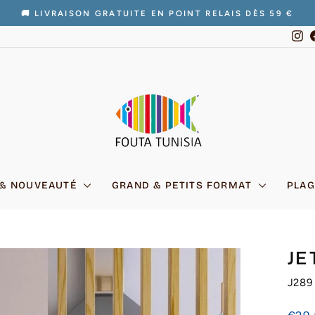
🚚 LIVRAISON GRATUITE EN POINT RELAIS DÈS 59 €
Diaporama
In
Pause
 & NOUVEAUTÉ
GRAND & PETITS FORMAT
PLAG
JE
J289
Prix