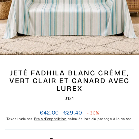
JETÉ FADHILA BLANC CRÈME,
VERT CLAIR ET CANARD AVEC
LUREX
J131
Prix
Prix
€42,00
€29,40
- 30%
régulier
réduit
Taxes incluses.
Frais d'expédition
calculés lors du passage à la caisse.