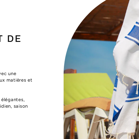
T DE
vec une
aux matières et
 élégantes,
dien, saison