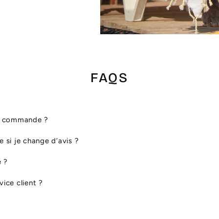
FAQS
ma commande ?
le si je change d’avis ?
é ?
ice client ?