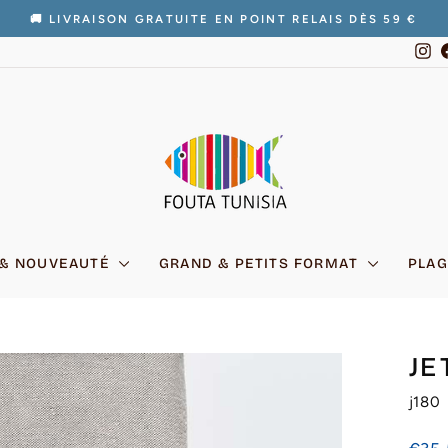
🚚 LIVRAISON GRATUITE EN POINT RELAIS DÈS 59 €
Diaporama
In
Pause
 & NOUVEAUTÉ
GRAND & PETITS FORMAT
PLAG
JE
j180
Prix