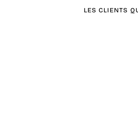
LES CLIENTS Q
Épuisé
JETÉ GRÈGE CLAIR 1.90M*3M
€35,58