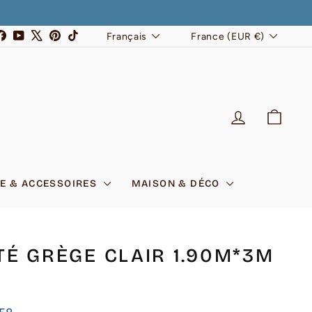
LANGUE
DEVISE
stagram
Facebook
YouTube
X
Pinterest
TikTok
Français
France (EUR €)
SE CONNEC
PANI
E & ACCESSOIRES
MAISON & DÉCO
TÉ GRÈGE CLAIR 1.90M*3M