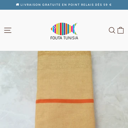
Passer
🚚 LIVRAISON GRATUITE EN POINT RELAIS DÈS 59 €
au
Diaporama
contenu
Pause
NAVIGATION
RECH
P