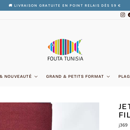
🚚 LIVRAISON GRATUITE EN POINT RELAIS DÈS 59 €
Diaporama
In
Pause
 & NOUVEAUTÉ
GRAND & PETITS FORMAT
PLAG
JE
FI
j369