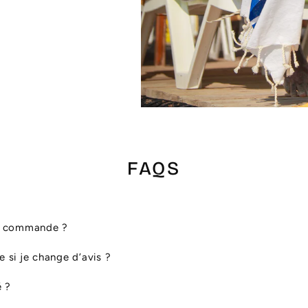
FAQS
ma commande ?
le si je change d’avis ?
é ?