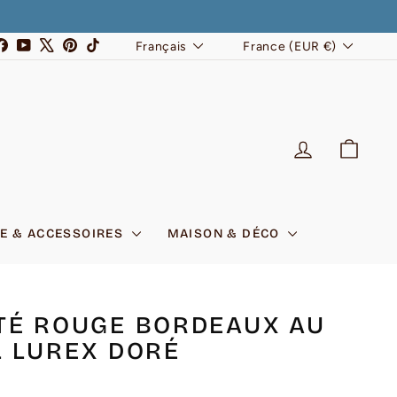
LANGUE
DEVISE
stagram
Facebook
YouTube
X
Pinterest
TikTok
Français
France (EUR €)
SE CONNEC
PANI
E & ACCESSOIRES
MAISON & DÉCO
TÉ ROUGE BORDEAUX AU
L LUREX DORÉ