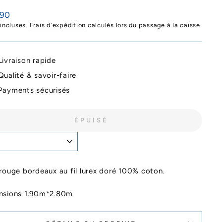
,90
ier
 incluses.
Frais d'expédition
calculés lors du passage à la caisse.
Livraison rapide
Qualité & savoir-faire
Payments sécurisés
ÉPUISÉ
rouge bordeaux au fil lurex doré 100% coton.
nsions 1.90m*2.80m