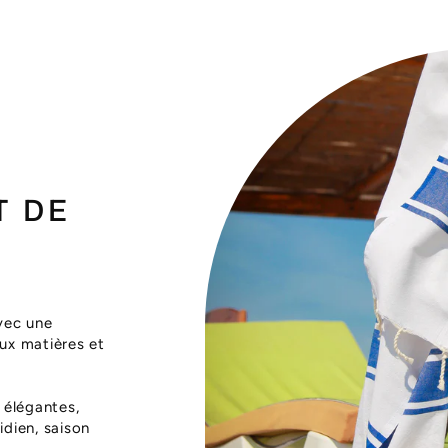
T DE
vec une
aux matières et
 élégantes,
dien, saison