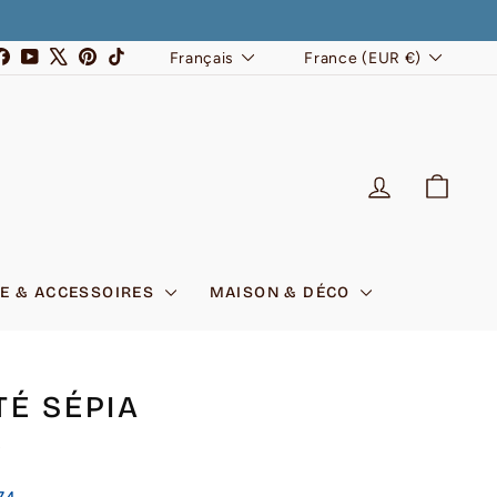
LANGUE
DEVISE
stagram
Facebook
YouTube
X
Pinterest
TikTok
Français
France (EUR €)
SE CONNEC
PANI
E & ACCESSOIRES
MAISON & DÉCO
TÉ SÉPIA
6