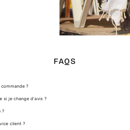
FAQS
ma commande ?
le si je change d’avis ?
é ?
ice client ?