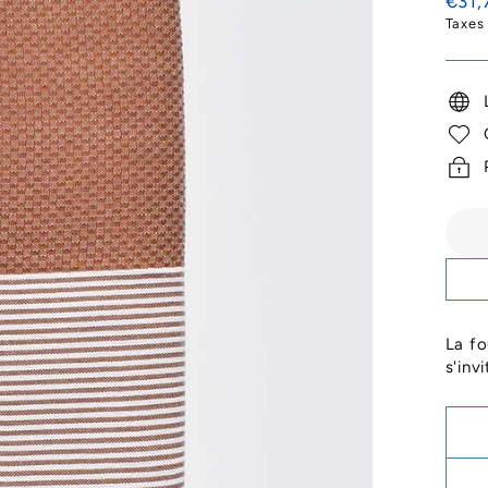
€31,
régul
Taxes
La fo
s'inv