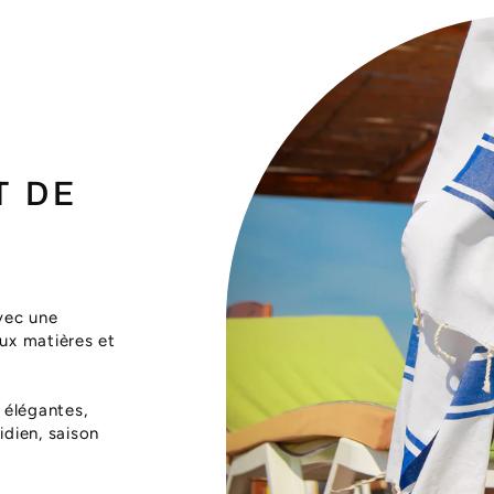
T DE
vec une
aux matières et
 élégantes,
dien, saison