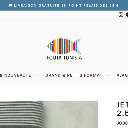
🚚 LIVRAISON GRATUITE EN POINT RELAIS DÈS 59 €
Diaporama
In
Pause
 & NOUVEAUTÉ
GRAND & PETITS FORMAT
PLAG
JE
2.
J088