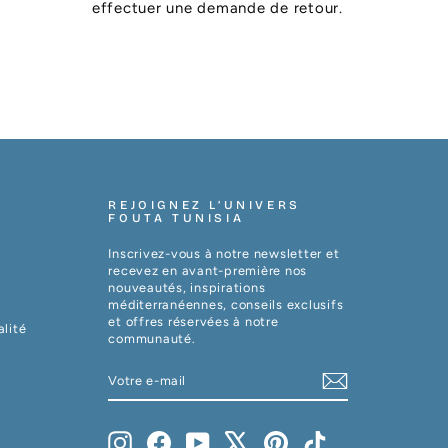
effectuer une demande de retour.
REJOIGNEZ L’UNIVERS
FOUTA TUNISIA
Inscrivez-vous à notre newsletter et
recevez en avant-première nos
nouveautés, inspirations
méditerranéennes, conseils exclusifs
et offres réservées à notre
alité
communauté.
VOTRE
S'INSCRIRE
E-
MAIL
Instagram
Facebook
YouTube
X
Pinterest
TikTok