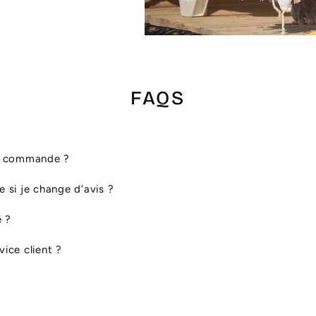
FAQS
ma commande ?
le si je change d’avis ?
é ?
ice client ?