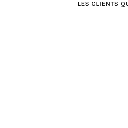
LES CLIENTS Q
Épuisé
JETÉ VERT ET TAUPE 2.5M*2.6M
€36,00