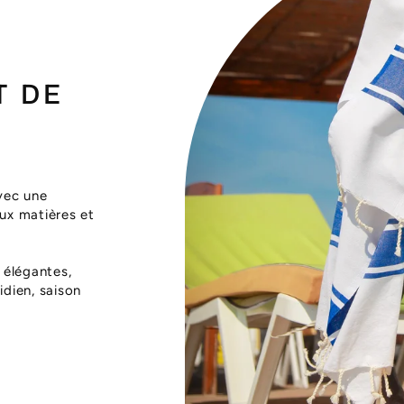
T DE
vec une
aux matières et
 élégantes,
dien, saison